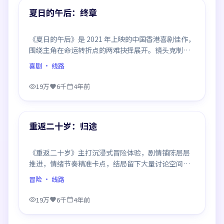
精选
夏日的午后：终章
《夏日的午后》是 2021 年上映的中国香港喜剧佳作，
围绕主角在命运转折点的两难抉择展开。镜头克制、
情感浓烈，伏笔层层铺陈，结尾出人意料，是同类题
喜剧
· 线路
材中口碑回潮的一部。
19万
6千
4年前
98:42
精选
重返二十岁：归途
《重返二十岁》主打沉浸式冒险体验，剧情铺陈层层
推进，情绪节奏精准卡点，结局留下大量讨论空间，
适合喜欢慢热好戏的观众。
冒险
· 线路
19万
6千
4年前
99:07