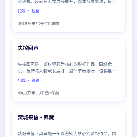
绕危机、反转与人物成长展开，整体节奏紧凑，值得
推荐观看。
犯罪
· 线路
3.5万
3.2千
1年前
99:13
最新
失控回声
失控回声是一部以犯罪为核心的影视作品，围绕危
机、反转与人物成长展开，整体节奏紧凑，值得推荐
观看。
犯罪
· 线路
6.3万
3.9千
7年前
99:04
最新
焚城来信·典藏
焚城来信·典藏是一部以悬疑为核心的影视作品，围