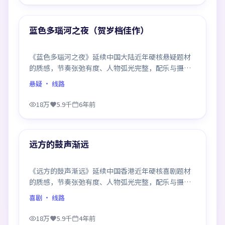
99:41
热门
蓝色多瑙河之夜（贺岁档佳作）
《蓝色多瑙河之夜》延续中国大陆近年硬核悬疑题材
的质感，节奏张弛有度、人物弧光完整，配乐与摄影
颇具作者风格，是一部值得逐帧细看的诚意之作。
悬疑
· 线路
18万
5.9千
6年前
99:31
热门
远方的鼓声渐远
《远方的鼓声渐远》延续中国香港近年硬核喜剧题材
的质感，节奏张弛有度、人物弧光完整，配乐与摄影
颇具作者风格，是一部值得逐帧细看的诚意之作。
喜剧
· 线路
18万
5.9千
4年前