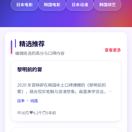
日本电影
韩国电影
日本动漫
韩国综艺
精选推荐
查看更多
编辑挑选的高分与口碑内容
99:27
精选
黎明前的雾
2020 年首映即在韩国本土口碑爆棚的《黎明前的
雾》，融合现实笔触与浪漫想象。画面美学突出，节
奏拿捏到位，是当年话题度居高不下的代表作。
战争
· 线路
20万
6.2千
5年前
99:38