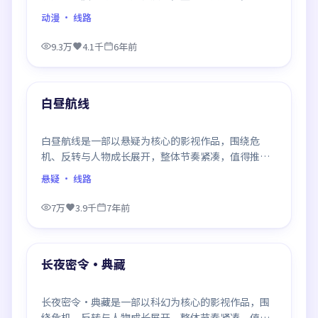
推荐观看。
动漫
· 线路
9.3万
4.1千
6年前
99:26
最新
白昼航线
白昼航线是一部以悬疑为核心的影视作品，围绕危
机、反转与人物成长展开，整体节奏紧凑，值得推荐
观看。
悬疑
· 线路
7万
3.9千
7年前
89:15
最新
长夜密令·典藏
长夜密令·典藏是一部以科幻为核心的影视作品，围
绕危机、反转与人物成长展开，整体节奏紧凑，值得