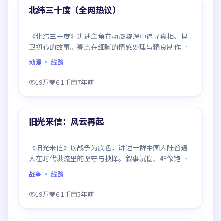
精选
北纬三十度（全网热议）
《北纬三十度》讲述主角在动漫漩涡中追寻真相、捍
卫初心的故事。亮点在细腻的情感处理与精良制作，
感情戏与动作戏比例平衡，节奏舒服。
动漫
· 线路
19万
6.1千
7年前
99:04
精选
旧光来信：风云再起
《旧光来信》以战争为底色，讲述一群中国大陆普通
人在时代洪流里的坚守与抉择。叙事沉稳、群像饱
满，每一场对手戏都打磨得克制而精确，回味悠长。
战争
· 线路
19万
6.1千
5年前
99:43