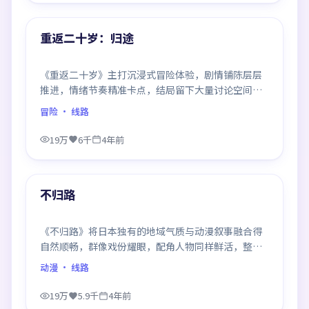
热门
重返二十岁：归途
《重返二十岁》主打沉浸式冒险体验，剧情铺陈层层
推进，情绪节奏精准卡点，结局留下大量讨论空间，
适合喜欢慢热好戏的观众。
冒险
· 线路
19万
6千
4年前
99:07
热门
不归路
《不归路》将日本独有的地域气质与动漫叙事融合得
自然顺畅，群像戏份耀眼，配角人物同样鲜活，整部
作品质感扎实。
动漫
· 线路
19万
5.9千
4年前