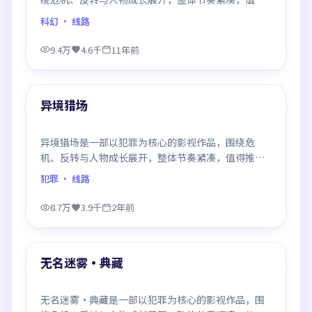
推荐观看。
科幻
· 线路
9.4万
4.6千
11年前
99:20
最新
异境猎场
异境猎场是一部以犯罪为核心的影视作品，围绕危
机、反转与人物成长展开，整体节奏紧凑，值得推荐
观看。
犯罪
· 线路
8.7万
3.9千
2年前
99:35
最新
无名迷雾·典藏
无名迷雾·典藏是一部以犯罪为核心的影视作品，围