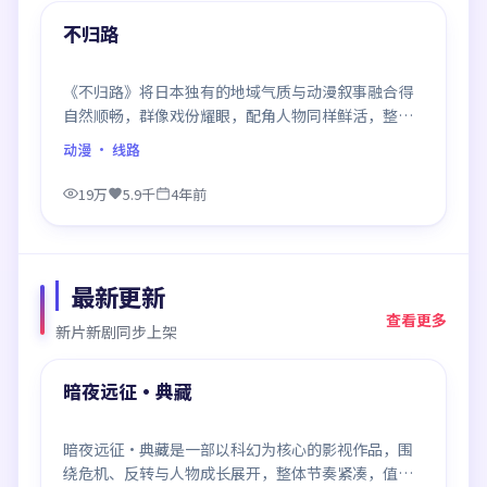
精选
不归路
《不归路》将日本独有的地域气质与动漫叙事融合得
自然顺畅，群像戏份耀眼，配角人物同样鲜活，整部
作品质感扎实。
动漫
· 线路
19万
5.9千
4年前
最新更新
查看更多
新片新剧同步上架
99:50
最新
暗夜远征·典藏
暗夜远征·典藏是一部以科幻为核心的影视作品，围
绕危机、反转与人物成长展开，整体节奏紧凑，值得