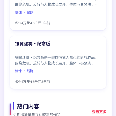
围绕危机、反转与人物成长展开，整体节奏紧凑，值
得推荐观看。
惊悚
· 线路
9.4万
4.6千
9年前
99:01
最新
银翼迷雾·纪念版
银翼迷雾·纪念版是一部以惊悚为核心的影视作品，
围绕危机、反转与人物成长展开，整体节奏紧凑，值
得推荐观看。
惊悚
· 线路
9.4万
4.6千
3年前
热门内容
查看更多
近期播放量与互动较高的作品
99:04