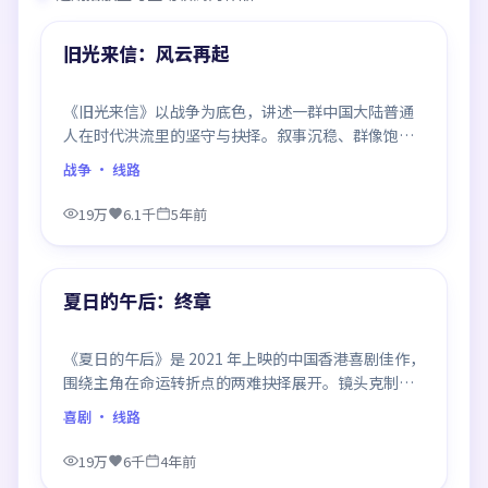
热门
旧光来信：风云再起
《旧光来信》以战争为底色，讲述一群中国大陆普通
人在时代洪流里的坚守与抉择。叙事沉稳、群像饱
满，每一场对手戏都打磨得克制而精确，回味悠长。
战争
· 线路
19万
6.1千
5年前
99:43
热门
夏日的午后：终章
《夏日的午后》是 2021 年上映的中国香港喜剧佳作，
围绕主角在命运转折点的两难抉择展开。镜头克制、
情感浓烈，伏笔层层铺陈，结尾出人意料，是同类题
喜剧
· 线路
材中口碑回潮的一部。
19万
6千
4年前
98:42