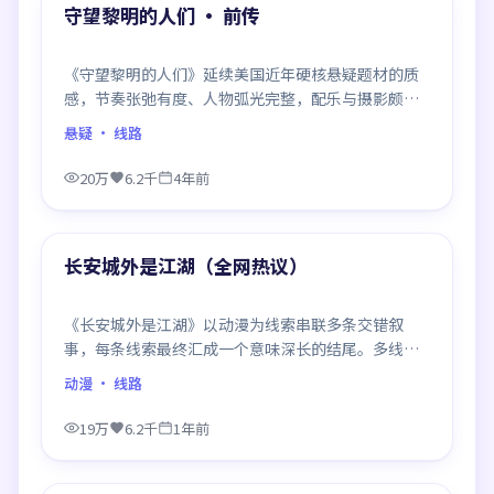
精选
守望黎明的人们 · 前传
《守望黎明的人们》延续美国近年硬核悬疑题材的质
感，节奏张弛有度、人物弧光完整，配乐与摄影颇具
作者风格，是一部值得逐帧细看的诚意之作。
悬疑
· 线路
20万
6.2千
4年前
99:05
精选
长安城外是江湖（全网热议）
《长安城外是江湖》以动漫为线索串联多条交错叙
事，每条线索最终汇成一个意味深长的结尾。多线推
进、信息密度大，二刷时仍有新发现。
动漫
· 线路
19万
6.2千
1年前
99:34